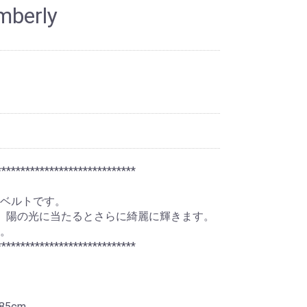
berly
*****************************
ベルトです。
、陽の光に当たるとさらに綺麗に輝きます。
。
*****************************
85cm