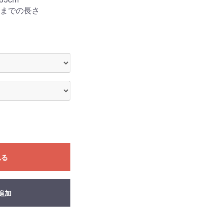
までの長さ
れる
追加