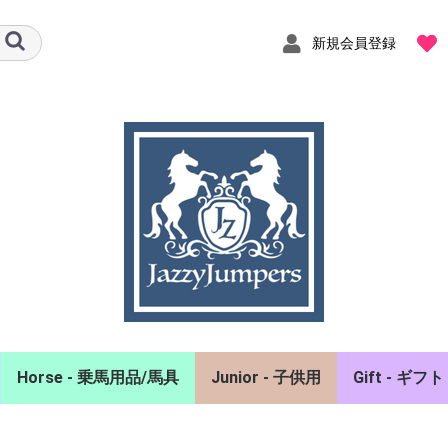
新規会員登録
Horse - 乗馬用品/馬具
Junior - 子供用
Gift - ギフト
ャツ
ーカー
スト
エアバッグベスト
ヘルメット
グローブ
チャップス/拍車
馬着
イヤーネット
頭絡/額革/手綱
ホルター/曳手
ゼッケン/鞍備品
プロテクター/肢巻
手入れ用品/厩舎備品
ポロシャツ/シャツ
競技会用品
キュロット
アクセサリ
バッグ
雑貨/インテ