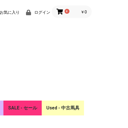
0
￥0
お気に入り
ログイン
SALE - セール
Used - 中古馬具
ー
リア
SALE