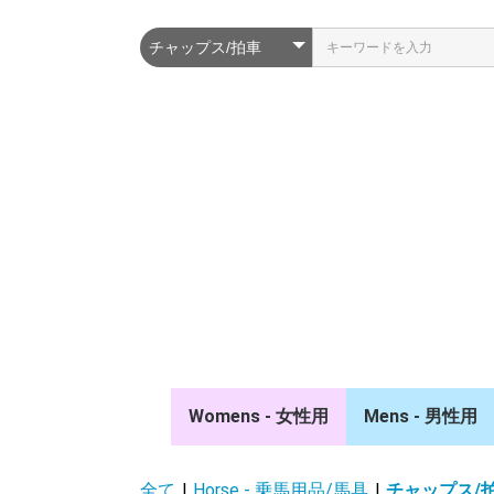
Womens - 女性用
Mens - 男性用
ポロシャツ/シャツ
スウェット/パーカー
ジャケット/ベスト
競技ウェア/タイ
キュロット
ソックス
キャップ/ベルト
ポロシャツ/シ
スウェット/パ
ジャケット/ベ
競技ウェア/タイ
キュロット
ソックス
キャップ/ベルト
全て
|
Horse - 乗馬用品/馬具
|
チャップス/