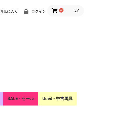
0
￥0
お気に入り
ログイン
SALE - セール
Used - 中古馬具
ー
リア
SALE