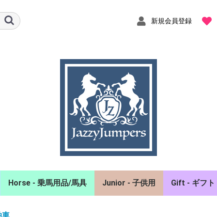
新規会員登録
Horse - 乗馬用品/馬具
Junior - 子供用
Gift - ギフト
ャツ
ーカー
スト
エアバッグベスト
ヘルメット
グローブ
チャップス/拍車
馬着
イヤーネット
頭絡/額革/手綱
ホルター/曳手
ゼッケン/鞍備品
プロテクター/肢巻
手入れ用品/厩舎備品
ポロシャツ/シャツ
競技会用品
キュロット
アクセサリ
バッグ
雑貨/インテ
拍車