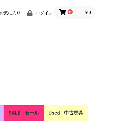
0
￥0
お気に入り
ログイン
SALE - セール
Used - 中古馬具
ー
リア
SALE