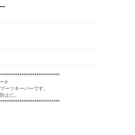
ー
*****************************
ー✰
なブーツキーパーです。
防止に。
*****************************