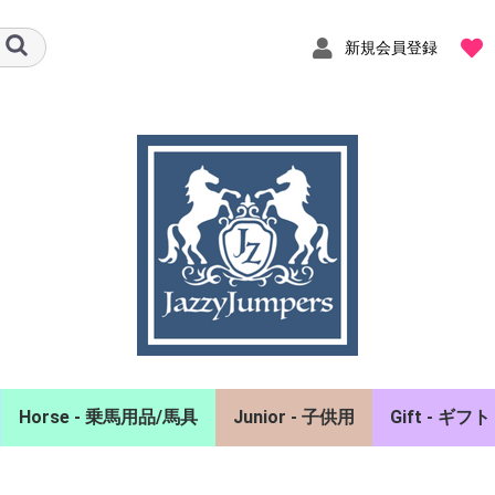
新規会員登録
Horse - 乗馬用品/馬具
Junior - 子供用
Gift - ギフト
ャツ
ーカー
スト
エアバッグベスト
ヘルメット
グローブ
チャップス/拍車
馬着
イヤーネット
頭絡/額革/手綱
ホルター/曳手
ゼッケン/鞍備品
プロテクター/肢巻
手入れ用品/厩舎備品
ポロシャツ/シャツ
競技会用品
キュロット
アクセサリ
バッグ
雑貨/インテ