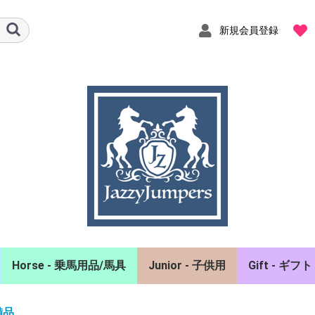
新規会員登録
Horse - 乗馬用品/馬具
Junior - 子供用
Gift - ギフト
ャツ
ーカー
スト
エアバッグベスト
ヘルメット
グローブ
チャップス/拍車
馬着
イヤーネット
頭絡/額革/手綱
ホルター/曳手
ゼッケン/鞍備品
プロテクター/肢巻
手入れ用品/厩舎備品
ポロシャツ/シャツ
競技会用品
キュロット
アクセサリ
バッグ
雑貨/インテ
備品