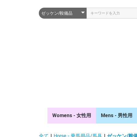
Womens - 女性用
Mens - 男性用
ポロシャツ/シャツ
スウェット/パーカー
ジャケット/ベスト
競技ウェア/タイ
キュロット
ソックス
キャップ/ベルト
ポロシャツ/シ
スウェット/パ
ジャケット/ベ
競技ウェア/タイ
キュロット
ソックス
キャップ/ベルト
全て
|
Horse - 乗馬用品/馬具
|
ゼッケン/鞍