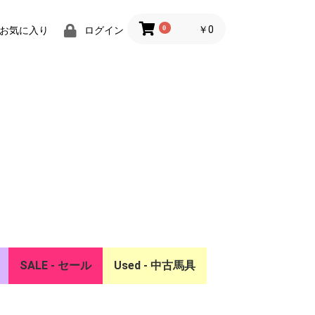
0
￥0
お気に入り
ログイン
SALE - セール
Used - 中古馬具
ー
リア
SALE